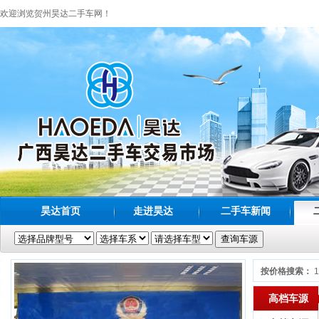
欢迎浏览贺州昊达二手车网！
昊达首页
走进昊达
二手车新闻
按价格搜索：
高档车源