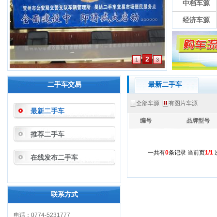
中档车源
经济车源
2
1
3
二手车交易
最新二手车
全部车源
有图片车源
最新二手车
编号
品牌型号
推荐二手车
一共有
0
条记录 当前页
1/1
次
在线发布二手车
联系方式
电话：0774-5231777