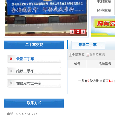
中档车源
经济车源
2
1
3
二手车交易
最新二手车
全部车源
有图片车源
最新二手车
编号
品牌型号
推荐二手车
一共有
0
条记录 当前页
1/1
次
在线发布二手车
联系方式
电话：0774-5231777