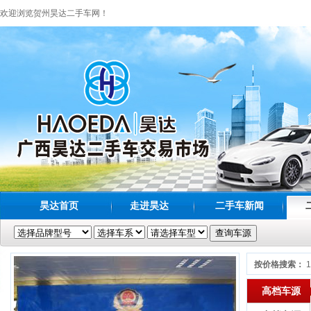
欢迎浏览贺州昊达二手车网！
昊达首页
走进昊达
二手车新闻
按价格搜索：
高档车源